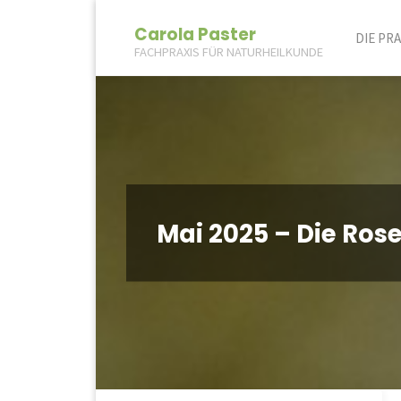
Skip
Carola Paster
DIE PRA
FACHPRAXIS FÜR NATURHEILKUNDE
to
conte
Mai 2025 – Die Ros