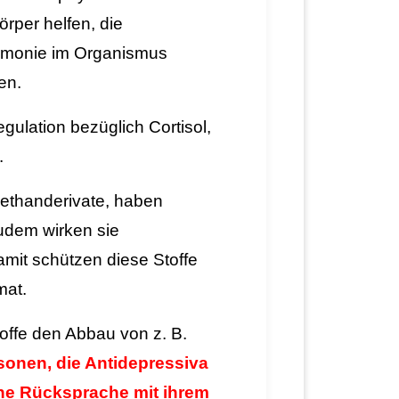
rper helfen, die
armonie im Organismus
len.
gulation bezüglich Cortisol,
.
lethanderivate, haben
udem wirken sie
mit schützen diese Stoffe
mat.
ffe den Abbau von z. B.
sonen, die Antidepressiva
ne Rücksprache mit ihrem