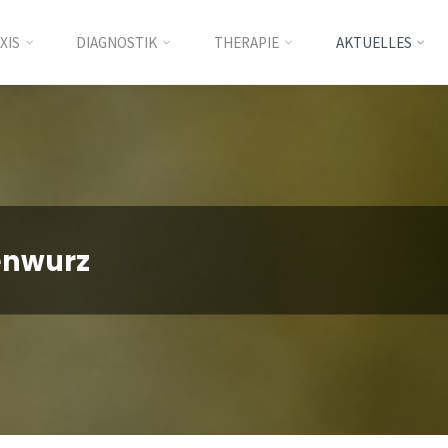
XIS
DIAGNOSTIK
THERAPIE
AKTUELLES
nt
enwurz