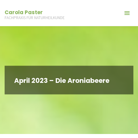
Carola Paster
FACHPRAXIS FÜR NATURHEILKUNDE
April 2023 – Die Aroniabeere