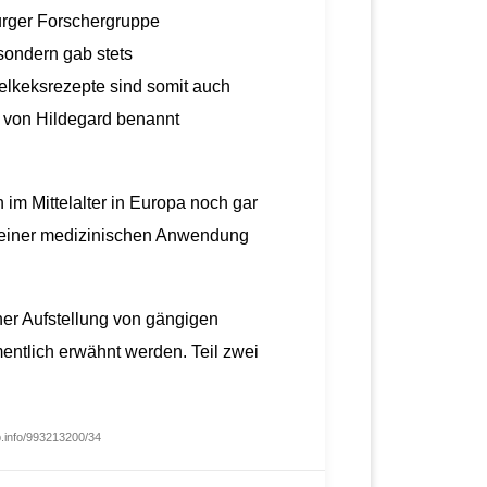
urger Forschergruppe
sondern gab stets
kelkeksrezepte sind somit auch
d von Hildegard benannt
im Mittelalter in Europa noch gar
il einer medizinischen Anwendung
iner Aufstellung von gängigen
entlich erwähnt werden. Teil zwei
b.info/993213200/34