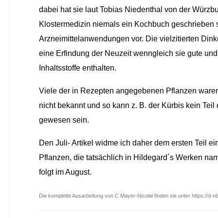
dabei hat sie laut Tobias Niedenthal von der Würzb
Klostermedizin niemals ein Kochbuch geschrieben 
Arzneimittelanwendungen vor. Die vielzitierten Din
eine Erfindung der Neuzeit wenngleich sie gute un
Inhaltsstoffe enthalten.
Viele der in Rezepten angegebenen Pflanzen waren 
nicht bekannt und so kann z. B. der Kürbis kein Te
gewesen sein.
Den Juli- Artikel widme ich daher dem ersten Teil e
Pflanzen, die tatsächlich in Hildegard´s Werken nam
folgt im August.
Die komplette Ausarbeitung von C Mayer-Nicolai finden sie unter https://d-n