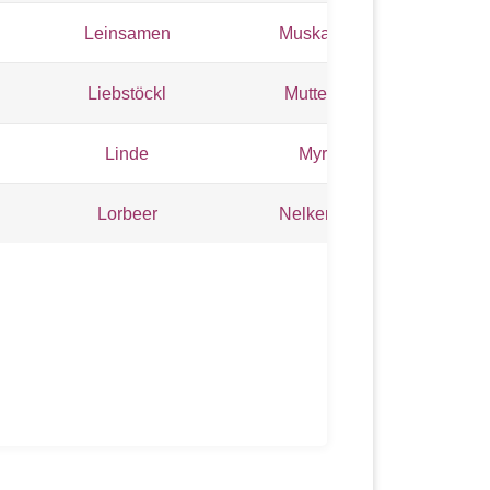
Leinsamen
Muskatnuss
Liebstöckl
Muttekraut
Linde
Myrrhe
Lorbeer
Nelkenwurz