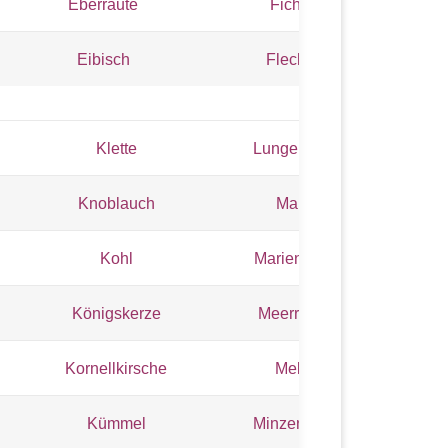
Eberraute
Fichte
Eibisch
Flechte
Klette
Lungenkraut
Knoblauch
Malve
Kohl
Mariendistel
Königskerze
Meerrettich
Kornellkirsche
Melde
Kümmel
Minzen, wild