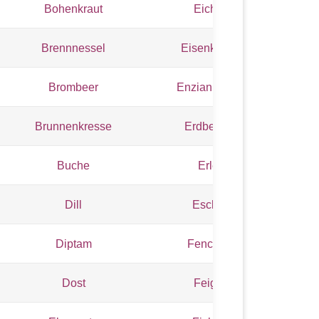
Bohenkraut
Eiche
Brennnessel
Eisenkraut
Brombeer
Enzian, gelb
Brunnenkresse
Erdbeere
Buche
Erle
Dill
Esche
Diptam
Fenchel
Dost
Feige