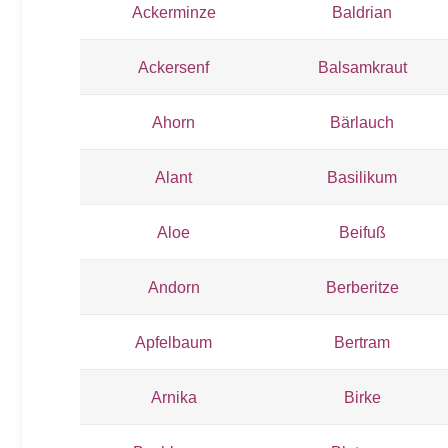
Ackerminze
Baldrian
Ackersenf
Balsamkraut
Ahorn
Bärlauch
Alant
Basilikum
Aloe
Beifuß
Andorn
Berberitze
Apfelbaum
Bertram
Arnika
Birke