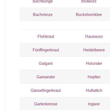
Bachbunge
Blutwurz
Bachminze
Bockshornklee
Flohkraut
Hauswurz
Fünffingerkraut
Heidelbeere
Galgant
Holunder
Gamander
Hopfen
Gänsefingerkraut
Huflattich
Gartenkresse
Ingwer