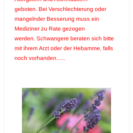
geboten.
Bei Verschlechterung oder
mangelnder Besserung muss ein
Mediziner zu Rate gezogen
werden.
Schwangere beraten sich bitte
mit ihrem Arzt oder der Hebamme, falls
noch vorhanden…..