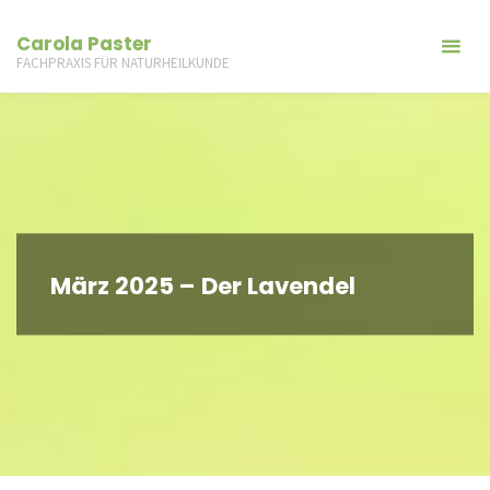
Carola Paster
FACHPRAXIS FÜR NATURHEILKUNDE
März 2025 – Der Lavendel