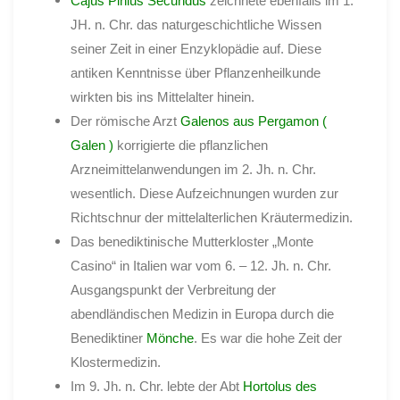
Cajus
Pinius
Secundus
zeichnete ebenfalls im 1.
JH. n. Chr. das naturgeschichtliche Wissen
seiner Zeit in einer Enzyklopädie auf. Diese
antiken Kenntnisse über Pflanzenheilkunde
wirkten bis ins Mittelalter hinein.
Der römische Arzt
Galenos
aus Pergamon (
Galen )
korrigierte die pflanzlichen
Arzneimittelanwendungen im 2. Jh. n. Chr.
wesentlich. Diese Aufzeichnungen wurden zur
Richtschnur der mittelalterlichen Kräutermedizin.
Das benediktinische Mutterkloster „Monte
Casino“ in Italien war vom 6. – 12. Jh. n. Chr.
Ausgangspunkt der Verbreitung der
abendländischen Medizin in Europa durch die
Benediktiner
Mönche
. Es war die hohe Zeit der
Klostermedizin.
Im 9. Jh. n. Chr. lebte der Abt
Hortolus
des