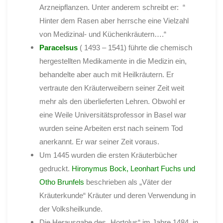
Arzneipflanzen. Unter anderem schreibt er: “
Hinter dem Rasen aber herrsche eine Vielzahl
von Medizinal- und Küchenkräutern….“
Paracelsus
( 1493 – 1541) führte die chemisch
hergestellten Medikamente in die Medizin ein,
behandelte aber auch mit Heilkräutern. Er
vertraute den Kräuterweibern seiner Zeit weit
mehr als den überlieferten Lehren. Obwohl er
eine Weile Universitätsprofessor in Basel war
wurden seine Arbeiten erst nach seinem Tod
anerkannt. Er war seiner Zeit voraus.
Um 1445 wurden die ersten Kräuterbücher
gedruckt.
Hironymus
Bock,
Leonhart
Fuchs
und
Otho
Brunfels
beschrieben als „Väter der
Kräuterkunde“ Kräuter und deren Verwendung in
der Volksheilkunde.
Die Herausgabe des „Hortolus“ im Jahre 1484, in